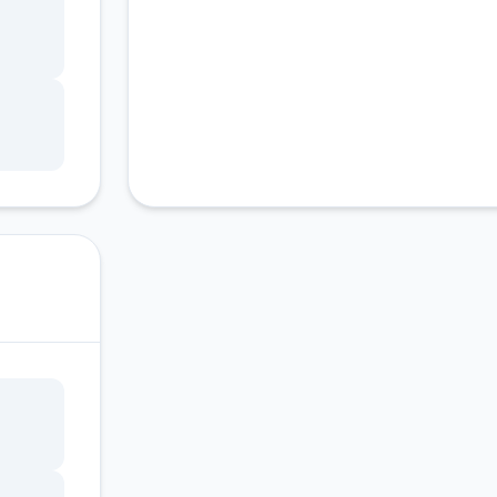
放双
段搭
各种
难题
有限
日公
版。