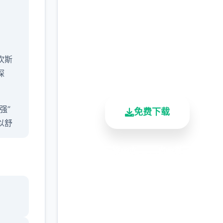
手游
完整版游戏，免费体验
坎斯
2.3M+
4.9/5
900K+
探
总下载量
用户评分
活跃用户
强”
免费下载
以舒
安全下载
高速安装
完全免费
屏2D
知宝
客服支持