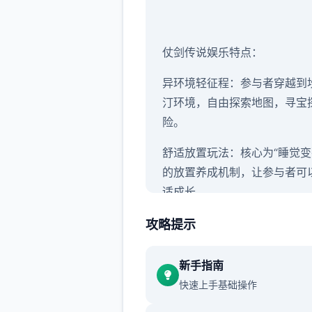
仗剑传说娱乐特点：
异环境轻征程：参与者穿越到
汀环境，自由探索地图，寻宝
险。
舒适放置玩法：核心为“睡觉变
的放置养成机制，让参与者可
适成长。
自由探索与社交：娱乐采用竖
攻略提示
探索模式，包含隐藏委托、未
藏和丰富的环境地图。
新手指南
快速上手基础操作