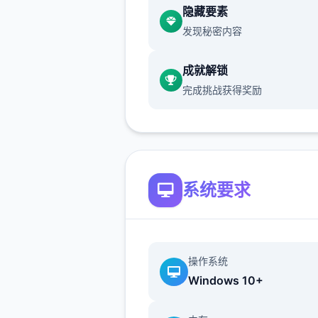
隐藏要素
发现秘密内容
成就解锁
无羁争夺与手段搭配：采用解
完成挑战获得奖励
手的自走式争夺，支持百变手
配和随心转职。
伙伴与幻兽：参与者可以邂逅
伙伴，与幻兽结伴同游，并肩
系统要求
深奥的圣兽。
娱乐背景：
操作系统
娱乐由厦门雷霆网络科技股份
Windows 10+
公司代理，于2025年5月29
测，支持Android 7.0以上新