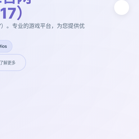
t17）
t17）。专业的游戏平台，为您提供优
#ios
了解更多