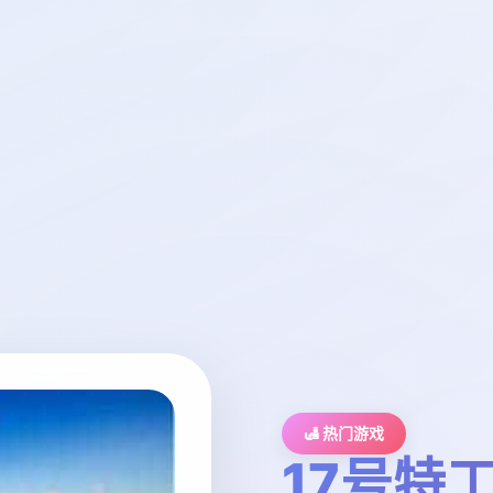
🛃 热门游戏
17号特