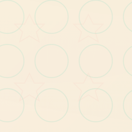
怪物150种以上
各人员的竞技点阵图
各
人
员
的
立
绘
以
及
各
表
情
差
分
有怪物图鉴
於 202
年 
月 
了 1
上 Stea
次 Stea
了 DLC
量 C
DLC