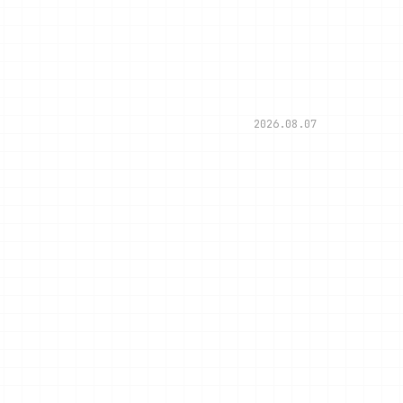
2026.08.07