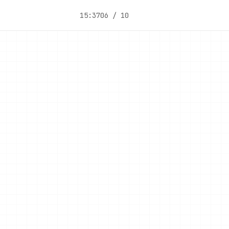
15:37
06 / 10