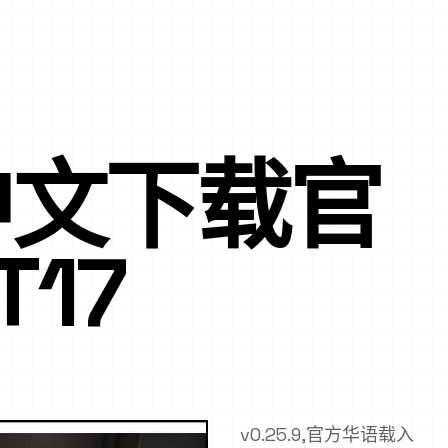
中文下载官
T17
v0.25.9,官方华语载入