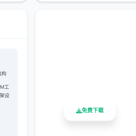
现在下载 梦幻西游单机
完整版游戏，免费体验
结构
2.3M+
4.9/5
900K+
M工
总下载量
用户评分
活跃用户
网架设
免费下载