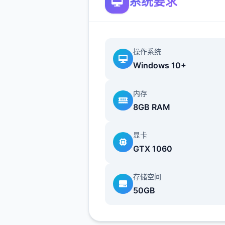
系统要求
括网关源码和GM工具源码。
操作系统
版次还配有手机端文件（有兴
Windows 10+
行研究）。 ！
内存
8GB RAM
[新增]新增会员卡功能共享仓库
享召唤兽仓库.
显卡
GTX 1060
[优化]同等级法宝只能携带数
存储空间
项，优化成可携带二个.
50GB