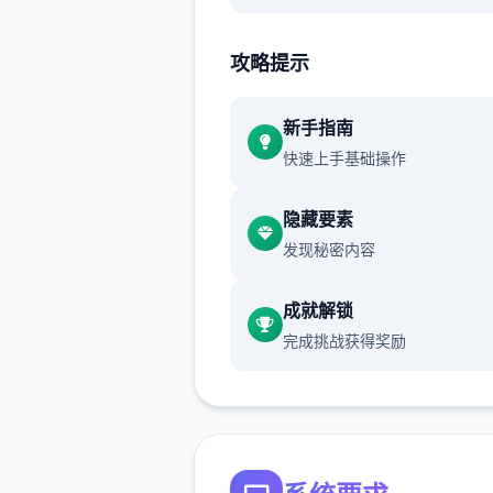
1、
梦幻西游单机
版次包括全部
码，及建架设设教程。虽说已
攻略提示
完善，但不保证完美！这点老
该都知道，只要是网单就数个
新手指南
在BUG，不可避免
快速上手基础操作
2、本站录制了详细的局域网
隐藏要素
网架设教程（外网请根据视频
发现秘密内容
自行研究，本站不参与！）源
供个人学习使用，请勿商用！
成就解锁
完成挑战获得奖励
领略介绍：梦江南版次，数个
很受欢迎的正宗版次，使命完
玩法仿官。很众多小伙伴数个
找，今天终于有了全部套源码