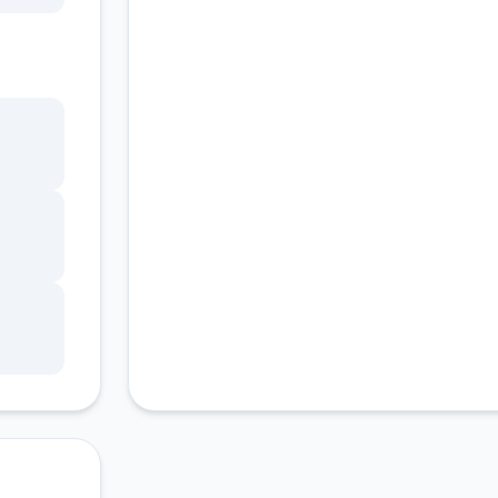
安全下载
高速安装
完全免费
套源
客服支持
经很
手应
定存
及外
教程
码仅
直是
善，
直在
，包