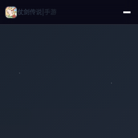
仗剑传说|手游