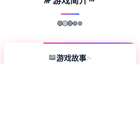
🔭
游戏简介
🟣
🟢
🔴
🔵
🟡
📖
游戏故事
✨
《仨角洲特种部队》（英语：Delta Force，
香港和台湾译作“仨角洲部队”）是4款第首人
称射击应用，由NovaLogic开发和出版，
1998年在Microsoft Windows平台上发行。
该应用设计成4款基于真正仨角洲特种部队的
军事模拟类应用。 是4款战术射击应用，参与
者扮演首名干员，通过搜刮物资、结束任务并