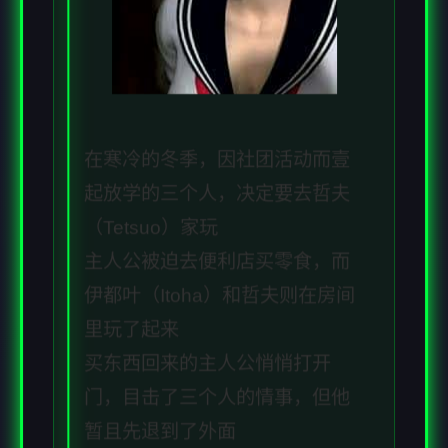
在寒冷的冬季，因社团活动而壹
起放学的三个人，决定要去哲夫
（Tetsuo）家玩
主人公被迫去便利店买零食，而
伊都叶（Itoha）和哲夫则在房间
里玩了起来
买东西回来的主人公悄悄打开
门，目击了三个人的情事，但他
暂且先退到了外面