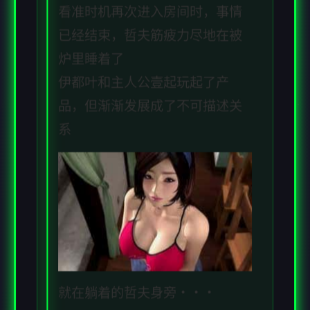
看准时机再次进入房间时，事情
已经结束，哲夫筋疲力尽地在被
炉里睡着了
伊都叶和主人公壹起玩起了产
品，但渐渐发展成了不可描述关
系
就在躺着的哲夫身旁・・・