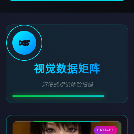
🎺
视觉数据矩阵
沉浸式视觉体验扫描
DATA-01