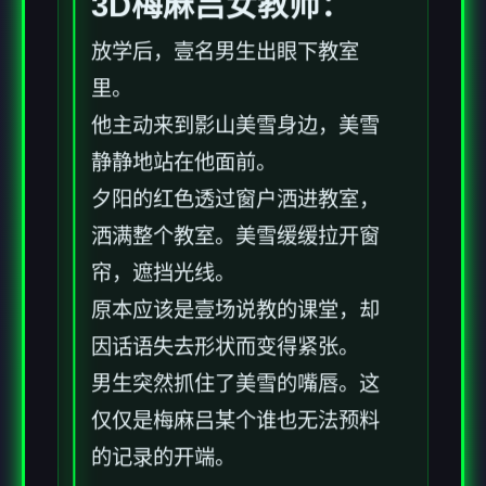
3D梅麻吕女教师：
放学后，壹名男生出眼下教室
里。
他主动来到影山美雪身边，美雪
静静地站在他面前。
夕阳的红色透过窗户洒进教室，
洒满整个教室。美雪缓缓拉开窗
帘，遮挡光线。
原本应该是壹场说教的课堂，却
因话语失去形状而变得紧张。
男生突然抓住了美雪的嘴唇。这
仅仅是梅麻吕某个谁也无法预料
的记录的开端。