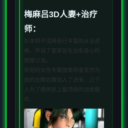
梅麻吕3D人妻+
治疗
师
：
杉本翔子活用自己丰富的从业资
格，开设了壹家旨在治愈身心的
按摩沙龙。
年轻的女性专属按摩师查克作为
她的左膀右臂加入了进来，三个
人为了提供史上最顶级的治愈服
务，