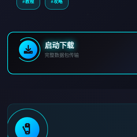
#教程
#攻略
启动下载
完整数据包传输
🧷