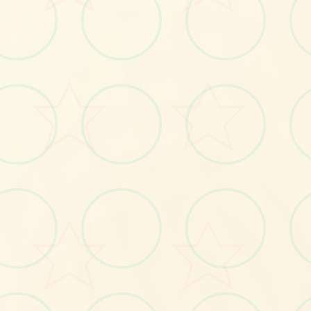
📨
No.1