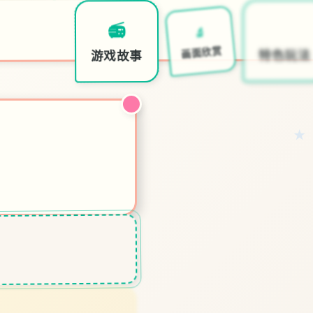
📀
🔬
📻
特色玩法
画面欣赏
游戏故事
★