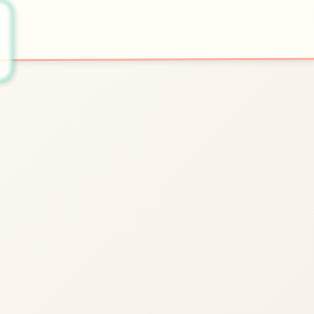
💾
开始游戏
♡