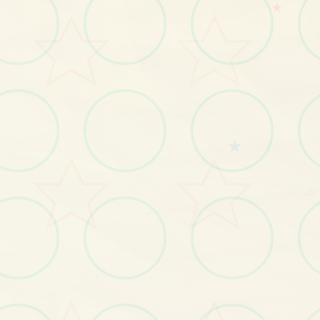
★
★
○