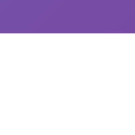
🎉 游戏说明
探索精彩的游戏世界