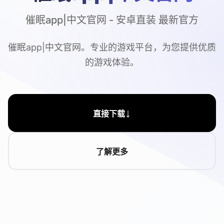
催眠app|中文官网 - 安卓直装 最新官方
催眠app|中文官网。专业的游戏平台，为您提供优质
的游戏体验。
↓
直接下载
了解更多