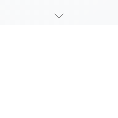
游戏详情
催眠app安卓配置要求
​独壹无二低配置​
​：Win7/4G内存/核显HD520
​推荐配置​
​：Win11/16G内存/GTX1660
​存储空间​
​：需预留5GB（含后续更新缓存）