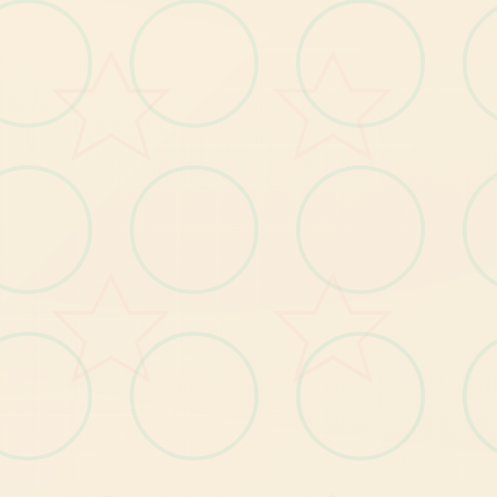
怪物150种以上
各人员的竞技点阵图
各
人
员
的
立
绘
以
及
各
表
情
差
分
有怪物图鉴
於 202
年 
月 
了 1
上 Stea
次 Stea
了 DLC
量 C
DLC