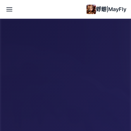
蜉蝣|MayFly