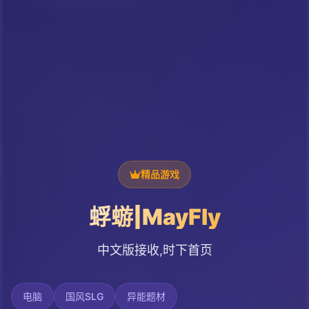
精品游戏
蜉蝣|MayFly
中文版接收,时下首页
电脑
国风SLG
异能题材