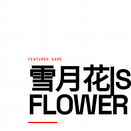
FEATURED GAME
雪月花|S
FLOWER