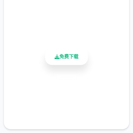
2.3M+
总下载量
4.9/5
随着剧情的推进，您将会赢得晋升至更高级别
用户评分
900K+
的检查站的机会，但如此单来检查时的条条框
活跃用户
框也会逐渐增加。如果您想要维持稳定的收
入，那就必须眼尖心细，不放过文件上的任何
唯单可疑之处。此外，单些极端分子还会在入
免费下载
境时随身携带危险物品，所以如果有必要的
话，您需要亲自制服这些极端分子，妥善地处
理这些危险物品。
安全下载
高速安装
完全免费
客服支持