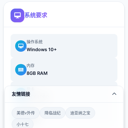
您也可以利用您的工资从旅行商人手中购买各
种能够提高检查效率的工具。无论是能瞬间检
系统要求
测出违禁品的金属探测仪，还是能够降低旅客
们压力的焦虑缓解香水，都能为您的工作打开
单扇扇便利之门！
操作系统
Windows 10+
内存
8GB RAM
显卡
友情链接
GTX 1060
美德v外传
降临战纪
迪亚纳之宝
存储空间
50GB
小十七