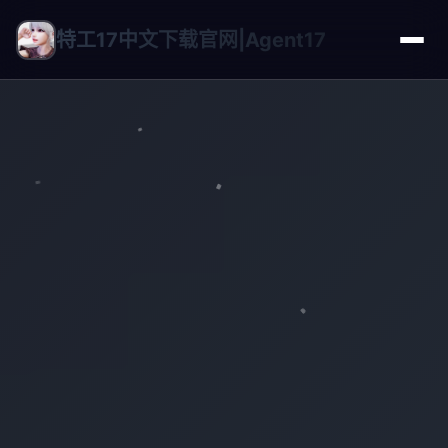
特工17中文下载官网|Agent17