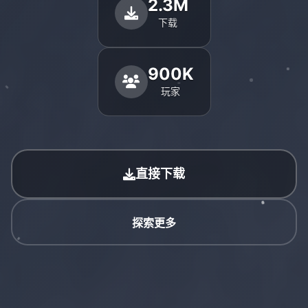
2.3M
下载
900K
玩家
直接下载
探索更多