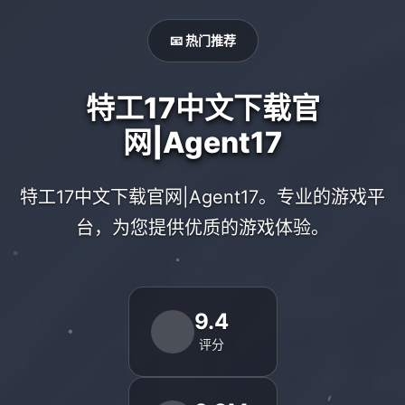
📧 热门推荐
特工17中文下载官
网|Agent17
特工17中文下载官网|Agent17。专业的游戏平
台，为您提供优质的游戏体验。
9.4
评分