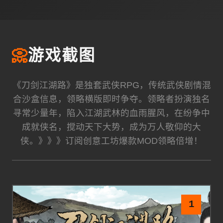
📀
游戏截图
《刀剑江湖路》是独套武侠RPG，传统武侠剧情混
合沙盒信息，领略横版即时争夺。领略者扮演独名
寻常少量年，陷入江湖武林的血雨腥风，在纷争中
成就侠名，搅动天下大势，成为万人敬仰的大
侠。》》》订阅创意工坊爆款MOD领略倍增！
1