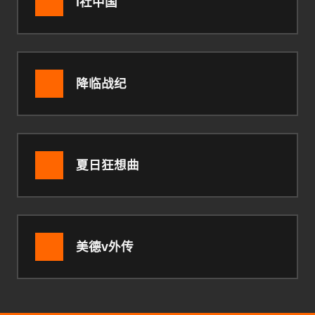
i社中国
降临战纪
夏日狂想曲
美德v外传